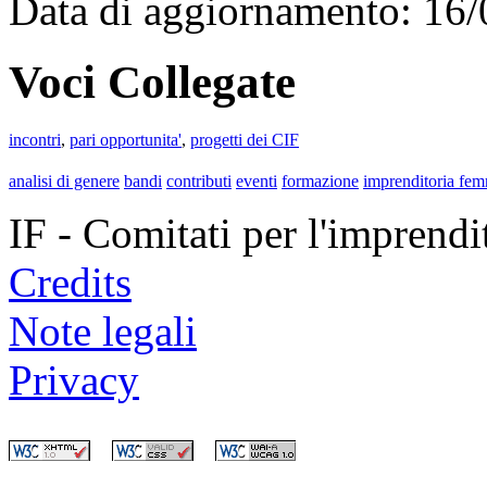
Data di aggiornamento: 16
Voci Collegate
incontri
,
pari opportunita'
,
progetti dei CIF
analisi di genere
bandi
contributi
eventi
formazione
imprenditoria fem
IF - Comitati per l'imprend
Credits
Note legali
Privacy