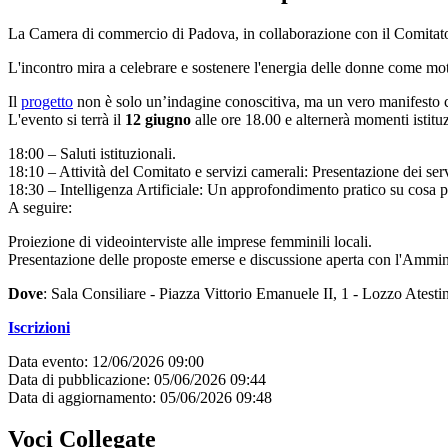
La Camera di commercio di Padova, in collaborazione con il Comita
L'incontro mira a celebrare e sostenere l'energia delle donne come mot
Il
progetto
non è solo un’indagine conoscitiva, ma un vero manifesto cul
L'evento si terrà il
12 giugno
alle ore 18.00 e alternerà momenti istituz
18:00 – Saluti istituzionali.
18:10 – Attività del Comitato e servizi camerali: Presentazione dei s
18:30 – Intelligenza Artificiale: Un approfondimento pratico su cosa p
A seguire:
Proiezione di videointerviste alle imprese femminili locali.
Presentazione delle proposte emerse e discussione aperta con l'Ammi
Dove
: Sala Consiliare - Piazza Vittorio Emanuele II, 1 - Lozzo Atest
Iscrizioni
Data evento: 12/06/2026 09:00
Data di pubblicazione: 05/06/2026 09:44
Data di aggiornamento: 05/06/2026 09:48
Voci Collegate