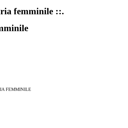
oria femminile ::.
mminile
IA FEMMINILE