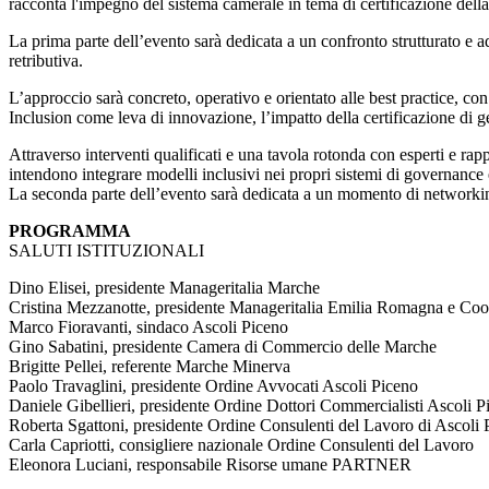
racconta l'impegno del sistema camerale in tema di certificazione della
La prima parte dell’evento sarà dedicata a un confronto strutturato e ad 
retributiva.
L’approccio sarà concreto, operativo e orientato alle best practice, con
Inclusion come leva di innovazione, l’impatto della certificazione di g
Attraverso interventi qualificati e una tavola rotonda con esperti e ra
intendono integrare modelli inclusivi nei propri sistemi di governance 
La seconda parte dell’evento sarà dedicata a un momento di networking 
PROGRAMMA
SALUTI ISTITUZIONALI
Dino Elisei, presidente Manageritalia Marche
Cristina Mezzanotte, presidente Manageritalia Emilia Romagna e Coo
Marco Fioravanti, sindaco Ascoli Piceno
Gino Sabatini, presidente Camera di Commercio delle Marche
Brigitte Pellei, referente Marche Minerva
Paolo Travaglini, presidente Ordine Avvocati Ascoli Piceno
Daniele Gibellieri, presidente Ordine Dottori Commercialisti Ascoli P
Roberta Sgattoni, presidente Ordine Consulenti del Lavoro di Ascoli 
Carla Capriotti, consigliere nazionale Ordine Consulenti del Lavoro
Eleonora Luciani, responsabile Risorse umane PARTNER