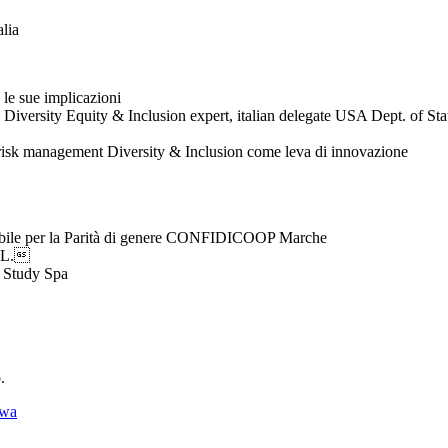
alia
 le sue implicazioni
versity Equity & Inclusion expert, italian delegate USA Dept. of 
sk management Diversity & Inclusion come leva di innovazione
sabile per la Parità di genere CONFIDICOOP Marche
R.L.
 Study Spa
.
wwa