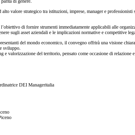
 parità di genere.
alto valore strategico tra istituzioni, imprese, manager e professionisti s
 l’obiettivo di fornire strumenti immediatamente applicabili alle organizz
enere sugli asset aziendali e le implicazioni normative e competitive leg
ppresentanti del mondo economico, il convegno offrirà una visione chiara
e sviluppo.
e valorizzazione del territorio, pensato come occasione di relazione e c
rdinatrice DEI Manageritalia
iceno
Piceno