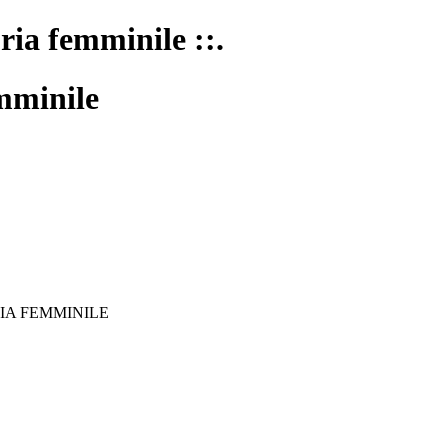
oria femminile ::.
mminile
IA FEMMINILE