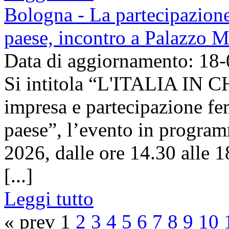
Bologna - La partecipazione
paese, incontro a Palazzo M
Data di aggiornamento: 18
Si intitola “L'ITALIA IN
impresa e partecipazione fem
paese”, l’evento in progra
2026, dalle ore 14.30 alle 1
[...]
Leggi tutto
« prev 1
2
3
4
5
6
7
8
9
10