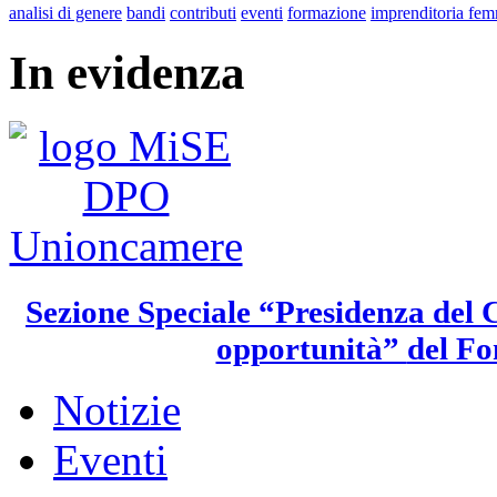
analisi di genere
bandi
contributi
eventi
formazione
imprenditoria fem
In evidenza
Sezione Speciale “Presidenza del C
opportunità”
del Fo
Notizie
Eventi