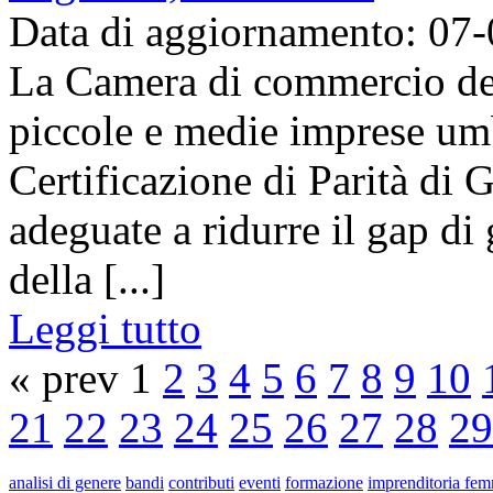
Data di aggiornamento: 07
La Camera di commercio del
piccole e medie imprese umb
Certificazione di Parità di 
adeguate a ridurre il gap di 
della [...]
Leggi tutto
« prev 1
2
3
4
5
6
7
8
9
10
21
22
23
24
25
26
27
28
29
analisi di genere
bandi
contributi
eventi
formazione
imprenditoria fem