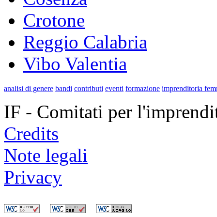
Crotone
Reggio Calabria
Vibo Valentia
analisi di genere
bandi
contributi
eventi
formazione
imprenditoria fem
IF - Comitati per l'imprend
Credits
Note legali
Privacy