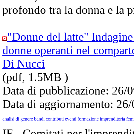
profondo tra la donna e la 
"Donne del latte" Indagine 
donne operanti nel comparto 
Di Nucci
(pdf, 1.5MB )
Data di pubblicazione: 26/
Data di aggiornamento: 26
analisi di genere
bandi
contributi
eventi
formazione
imprenditoria fem
IF - Comitati per l'imprend