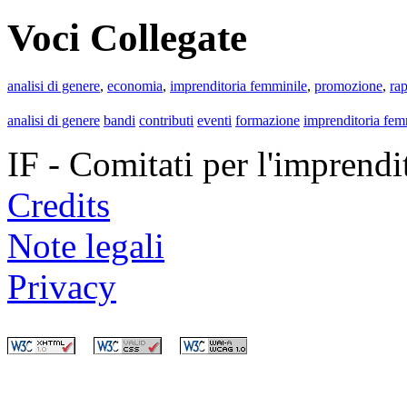
Voci Collegate
analisi di genere
,
economia
,
imprenditoria femminile
,
promozione
,
ra
analisi di genere
bandi
contributi
eventi
formazione
imprenditoria fem
IF - Comitati per l'imprend
Credits
Note legali
Privacy