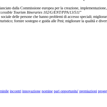
lanciato dalla Commissione europea per la creazione, implementazione, 
ccessible Tourism Itineraries 102/G/ENT/PPA/13/511
”
 sociale delle persone che hanno problemi di accesso speciali; migliorare
istico; fornire sostegno e guida alle Pmi; migliorare la qualità e diversi
minile
incontri
innovazione
nomine
pari opportunita'
premiazioni
proget