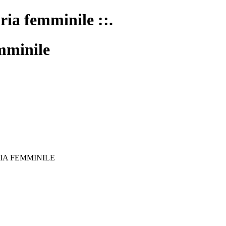
oria femminile ::.
mminile
IA FEMMINILE