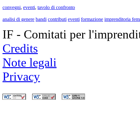
convegni
,
eventi
,
tavolo di confronto
analisi di genere
bandi
contributi
eventi
formazione
imprenditoria fem
IF - Comitati per l'imprend
Credits
Note legali
Privacy