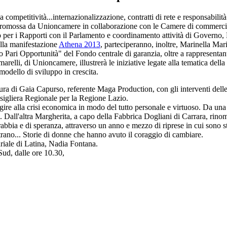
 competitività...internazionalizzazione, contratti di rete e responsabilit
promossa da Unioncamere in collaborazione con le Camere di commercio 
ato per i Rapporti con il Parlamento e coordinamento attività di Governo
ella manifestazione
Athena 2013
, parteciperanno, inoltre, Marinella Mari
 Pari Opportunità" del Fondo centrale di garanzia, oltre a rappresentan
lli, di Unioncamere, illustrerà le iniziative legate alla tematica della
 modello di sviluppo in crescita.
 di Gaia Capurso, referente Maga Production, con gli interventi delle d
sigliera Regionale per la Regione Lazio.
agire alla crisi economica in modo del tutto personale e virtuoso. Da un
a. Dall'altra Margherita, a capo della Fabbrica Dogliani di Carrara, rino
i rabbia e di speranza, attraverso un anno e mezzo di riprese in cui sono 
ntrano... Storie di donne che hanno avuto il coraggio di cambiare.
ariale di Latina, Nadia Fontana.
Sud, dalle ore 10.30,