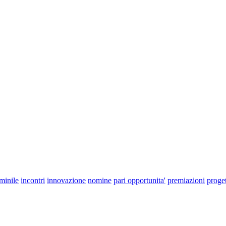
minile
incontri
innovazione
nomine
pari opportunita'
premiazioni
proget