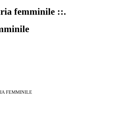
oria femminile ::.
mminile
IA FEMMINILE