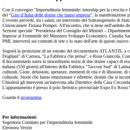
Con il convegno "Imprenditoria femminile: tutorship per la crescita e la
del “
Giro d’Italia delle donne che fanno impresa
”, la manifestazione 
L'evento prevede, tra i saluti, un intervento del Sottosegretario di St
Unioncamere Tiziana Pompei. All'incontro, che si tiene nell'ambito d
Sezione speciale "Presidenza del Consiglio dei Ministri – Dipartimento
Imprese al Femminile del Ministero Sviluppo Economico. Claudia Samare
PMI, interverrà sui contratti di rete e lo stato dell'arte di questo nuovo
Seguirà la proiezione di un estratto del documentario ATLANTIS, a cura
Dogliani" di Carrara, "La Fabbrica che pensa", e Rosa Giancola, Con
Il documentario narra la straordinaria storia di due donne capaci di re
italiana (550 giorni) all'interno della Fabbrica "Tacconi Sud" di Latin
culturali. Gioie, delusioni, speranze, momenti di vita e di illusione, d
culturale. Storie che fanno emozionare e riflettere, destini che si inco
Chiuderà gli interventi un'intervista alla Direttrice della Casa Circond
L'appuntamento è presso il polo fieristico provinciale Expo Ex Rossi 
Guarda il
programma
Per informazioni:
Segreteria Comitato per l'imprenditoria femminile
Eleonora Verzin