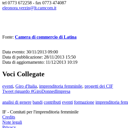
tel 0773 672258 - fax 0773 474087
eleonora.verzin@lt.camcom.it
Fonte:
Camera di commercio di Latina
Data evento: 30/11/2013 09:00
Data di pubblicazione: 28/11/2013 15:50
Data di aggiornamento: 11/12/2013 10:19
Voci Collegate
eventi
,
Giro d'Italia
,
imprenditoria femminile
,
progetti dei CIF
Tweet riguardo #GiroDonnedImpresa
analisi di genere
bandi
contributi
eventi
formazione
imprenditoria fem
IF - Comitati per l'imprenditoria femminile
Credits
Note legali
Privacy