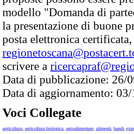
modello "Domanda di partec
la presentazione di buone pr
posta elettronica certificata,
regionetoscana@postacert.t
scrivere a
ricercapraf@regio
Data di pubblicazione: 26/
Data di aggiornamento: 03
Voci Collegate
agricoltura
,
agricoltura biologica
,
agroalimentare
,
alimenti
,
bandi
,
exp