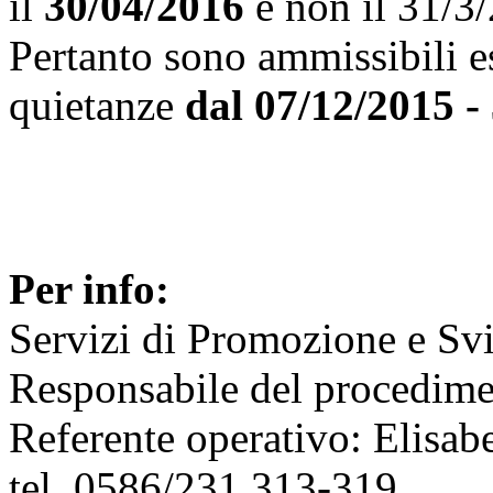
il
30/04/2016
e non il 31/3
Pertanto sono ammissibili e
quietanze
dal 07/12/2015 -
Per info:
Servizi di Promozione e S
Responsabile del procedime
Referente operativo: Elisab
tel. 0586/231.313-319