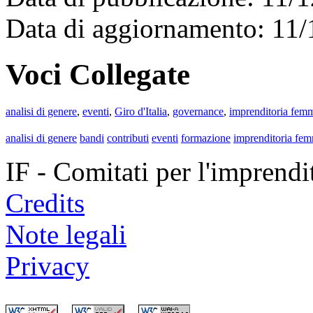
Data di aggiornamento: 11
Voci Collegate
analisi di genere
,
eventi
,
Giro d'Italia
,
governance
,
imprenditoria femm
analisi di genere
bandi
contributi
eventi
formazione
imprenditoria fem
IF - Comitati per l'imprend
Credits
Note legali
Privacy