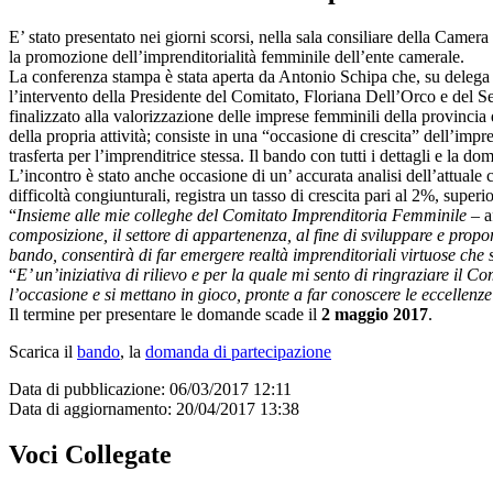
E’ stato presentato nei giorni scorsi, nella sala consiliare della Came
la promozione dell’imprenditorialità femminile dell’ente camerale.
La conferenza stampa è stata aperta da Antonio Schipa che, su delega de
l’intervento della Presidente del Comitato, Floriana Dell’Orco e del 
finalizzato alla valorizzazione delle imprese femminili della provincia d
della propria attività; consiste in una “occasione di crescita” dell’im
trasferta per l’imprenditrice stessa. Il bando con tutti i dettagli e la 
L’incontro è stato anche occasione di un’ accurata analisi dell’attuale
difficoltà congiunturali, registra un tasso di crescita pari al 2%, super
“
Insieme alle mie colleghe del Comitato Imprenditoria Femminile
– a
composizione, il settore di appartenenza, al fine di sviluppare e prop
bando, consentirà di far emergere realtà imprenditoriali virtuose che
“
E’ un’iniziativa di rilievo e per la quale mi sento di ringraziare il C
l’occasione e si mettano in gioco, pronte a far conoscere le eccellen
Il termine per presentare le domande scade il
2 maggio 2017
.
Scarica il
bando
, la
domanda di partecipazione
Data di pubblicazione: 06/03/2017 12:11
Data di aggiornamento: 20/04/2017 13:38
Voci Collegate