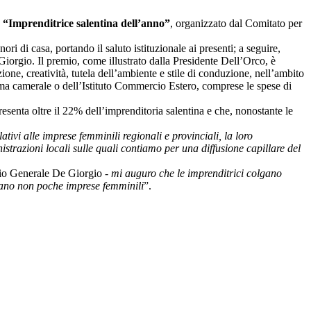
o
“Imprenditrice salentina dell’anno”
, organizzato dal Comitato per
 di casa, portando il saluto istituzionale ai presenti; a seguire,
orgio. Il premio, come illustrato dalla Presidente Dell’Orco, è
ione, creatività, tutela dell’ambiente e stile di conduzione, nell’ambito
stema camerale o dell’Istituto Commercio Estero, comprese le spese di
esenta oltre il 22% dell’imprenditoria salentina e che, nonostante le
tivi alle imprese femminili regionali e provinciali, la loro
strazioni locali sulle quali contiamo per una diffusione capillare del
ario Generale De Giorgio -
mi auguro che le imprenditrici colgano
zzano non poche imprese femminili
”.