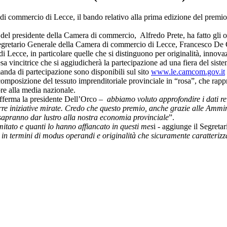
ra di commercio di Lecce, il bando relativo alla prima edizione del premi
l presidente della Camera di commercio, Alfredo Prete, ha fatto gli onori
Segretario Generale della Camera di commercio di Lecce, Francesco De Gi
i Lecce, in particolare quelle che si distinguono per originalità, innovaz
presa vincitrice che si aggiudicherà la partecipazione ad una fiera del si
domanda di partecipazione sono disponibili sul sito
www.le.camcom.gov.it
 composizione del tessuto imprenditoriale provinciale in “rosa”, che rappr
iore alla media nazionale.
fferma la presidente Dell’Orco –
abbiamo voluto approfondire i dati rela
orre iniziative mirate. Credo che questo premio, anche grazie alle Ammini
 sapranno dar lustro alla nostra economia provinciale
”.
omitato e quanti lo hanno affiancato in questi mes
i - aggiunge il Segret
ze in termini di modus operandi e originalità che sicuramente caratteri