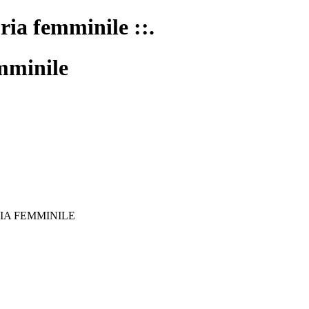
oria femminile ::.
mminile
IA FEMMINILE