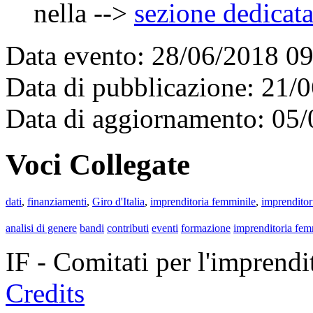
nella -->
sezione dedicat
Data evento: 28/06/2018 0
Data di pubblicazione: 21/
Data di aggiornamento: 05
Voci Collegate
dati
,
finanziamenti
,
Giro d'Italia
,
imprenditoria femminile
,
imprenditor
analisi di genere
bandi
contributi
eventi
formazione
imprenditoria fem
IF - Comitati per l'imprend
Credits