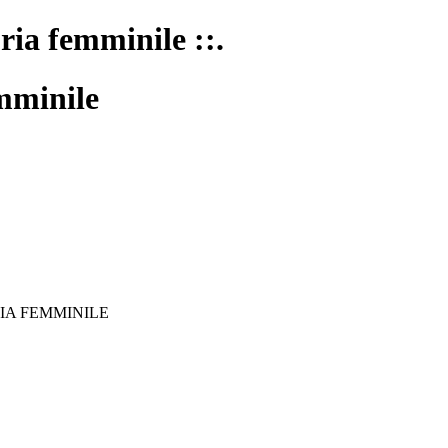
oria femminile ::.
mminile
IA FEMMINILE