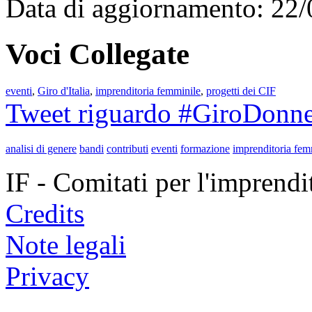
Data di aggiornamento: 22
Voci Collegate
eventi
,
Giro d'Italia
,
imprenditoria femminile
,
progetti dei CIF
Tweet riguardo #GiroDonn
analisi di genere
bandi
contributi
eventi
formazione
imprenditoria fem
IF - Comitati per l'imprend
Credits
Note legali
Privacy