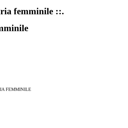
oria femminile ::.
mminile
IA FEMMINILE