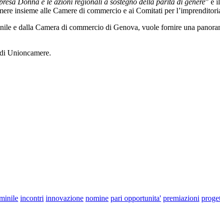
resa Donna e le azioni regionali a sostegno della parità di genere
” è 
re insieme alle Camere di commercio e ai Comitati per l’imprenditoria 
minile e dalla Camera di commercio di Genova, vuole fornire una panoram
e di Unioncamere.
minile
incontri
innovazione
nomine
pari opportunita'
premiazioni
proget