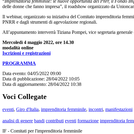
“
Imprenditoria femminile: le nuove opportunità del Pnrr, il Fondo Imp
delle donne che fanno impresa”, il roadshow organizzato da Unioncame
Il webinar, organizzato su iniziativa del Comitato imprenditoria fem
PNRR e dagli strumenti di agevolazione regionali.
All’appuntamento interverrà Tiziana Pompei, vice segretaria general
Mercoledì 4 maggio 2022, ore 14.30
modalità online
Iscrizioni e registrazioni
PROGRAMMA
Data evento: 04/05/2022 09:00
Data di pubblicazione: 28/04/2022 10:05
Data di aggiornamento: 28/04/2022 10:38
Voci Collegate
eventi
,
Giro d'Italia
,
imprenditoria femminile
,
incontri
,
manifestazioni
analisi di genere
bandi
contributi
eventi
formazione
imprenditoria fem
IF - Comitati per l'imprenditoria femminile