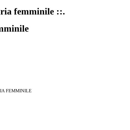
oria femminile ::.
mminile
IA FEMMINILE