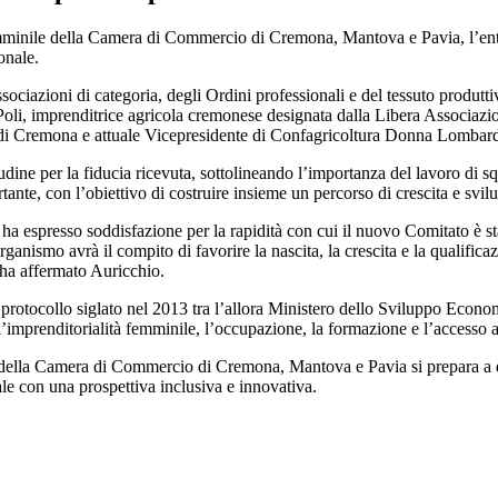
emminile della Camera di Commercio di Cremona, Mantova e Pavia, l’ent
onale.
ociazioni di categoria, degli Ordini professionali e del tessuto produtti
Poli, imprenditrice agricola cremonese designata dalla Libera Associazi
o di Cremona e attuale Vicepresidente di Confagricoltura Donna Lombard
udine per la fiducia ricevuta, sottolineando l’importanza del lavoro di 
nte, con l’obiettivo di costruire insieme un percorso di crescita e svil
espresso soddisfazione per la rapidità con cui il nuovo Comitato è stat
ganismo avrà il compito di favorire la nascita, la crescita e la qualific
ha affermato Auricchio.
dal protocollo siglato nel 2013 tra l’allora Ministero dello Sviluppo Eco
l’imprenditorialità femminile, l’occupazione, la formazione e l’accesso a
ella Camera di Commercio di Cremona, Mantova e Pavia si prepara a diven
le con una prospettiva inclusiva e innovativa.