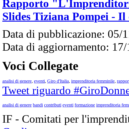
Rapporto "L'Imprenditori
Slides Tiziana Pompei - Il
Data di pubblicazione: 05/
Data di aggiornamento: 17
Voci Collegate
analisi di genere
,
eventi
,
Giro d'Italia
,
imprenditoria femminile
,
rappor
Tweet riguardo #GiroDonn
analisi di genere
bandi
contributi
eventi
formazione
imprenditoria fem
IF - Comitati per l'imprend