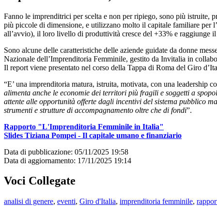
Fanno le imprenditrici per scelta e non per ripiego, sono più istruite, 
più piccole di dimensione, e utilizzano molto il capitale familiare per 
all’avvio), il loro livello di produttività cresce del +33% e raggiunge
Sono alcune delle caratteristiche delle aziende guidate da donne messe
Nazionale dell’Imprenditoria Femminile, gestito da Invitalia in colla
Il report viene presentato nel corso della Tappa di Roma del Giro d’It
“E’ una imprenditoria matura, istruita, motivata, con una leadership co
alimenta anche le economie dei territori più fragili e soggetti a spo
attente alle opportunità offerte dagli incentivi del sistema pubblico 
strumenti e strutture di accompagnamento oltre che di fondi
”.
Rapporto "L'Imprenditoria Femminile in Italia"
Slides Tiziana Pompei - Il capitale umano e finanziario
Data di pubblicazione: 05/11/2025 19:58
Data di aggiornamento: 17/11/2025 19:14
Voci Collegate
analisi di genere
,
eventi
,
Giro d'Italia
,
imprenditoria femminile
,
rappor