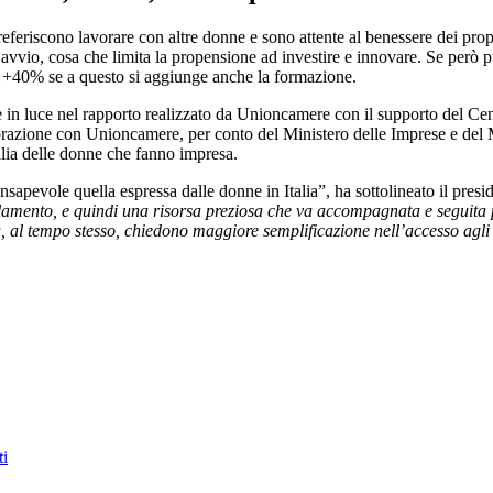
preferiscono lavorare con altre donne e sono attente al benessere dei pro
l’avvio, cosa che limita la propensione ad investire e innovare. Se però p
 il +40% se a questo si aggiunge anche la formazione.
 in luce nel rapporto realizzato da Unioncamere con il supporto del Cent
borazione con Unioncamere, per conto del Ministero delle Imprese e del 
alia delle donne che fanno impresa.
nsapevole quella espressa dalle donne in Italia”, ha sottolineato il pre
polamento, e quindi una risorsa preziosa che va accompagnata e seguita 
ma, al tempo stesso, chiedono maggiore semplificazione nell’accesso agli 
ti