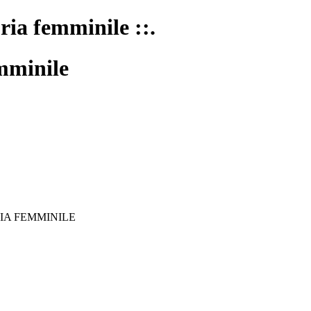
oria femminile ::.
mminile
IA FEMMINILE