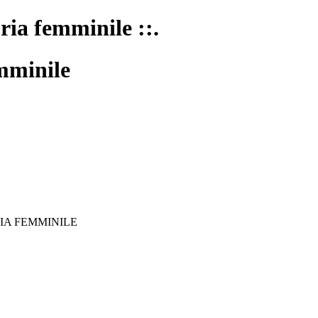
oria femminile ::.
mminile
IA FEMMINILE