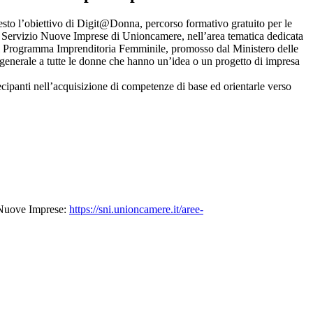
uesto l’obiettivo di Digit@Donna, percorso formativo gratuito per le
del Servizio Nuove Imprese di Unioncamere, nell’area tematica dedicata
 del Programma Imprenditoria Femminile, promosso dal Ministero delle
in generale a tutte le donne che hanno un’idea o un progetto di impresa
ipanti nell’acquisizione di competenze di base ed orientarle verso
o Nuove Imprese:
https://sni.unioncamere.it/aree-