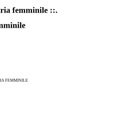
oria femminile ::.
mminile
IA FEMMINILE