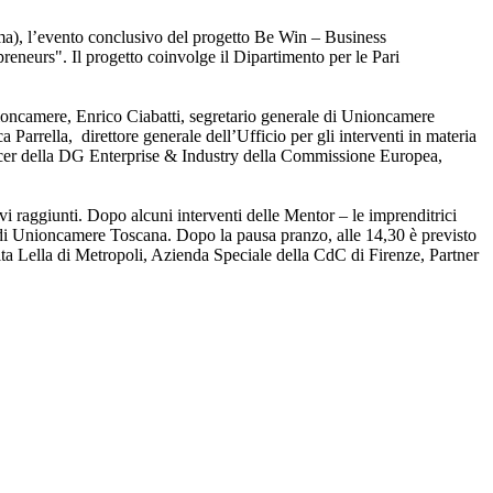
oma), l’evento conclusivo del progetto Be Win – Business
urs". Il progetto coinvolge il Dipartimento per le Pari
nioncamere, Enrico Ciabatti, segretario generale di Unioncamere
Parrella, direttore generale dell’Ufficio per gli interventi in materia
ficer della DG Enterprise & Industry della Commissione Europea,
vi raggiunti. Dopo alcuni interventi delle Mentor – le imprenditrici
le di Unioncamere Toscana. Dopo la pausa pranzo, alle 14,30 è previsto
ita Lella di Metropoli, Azienda Speciale della CdC di Firenze, Partner