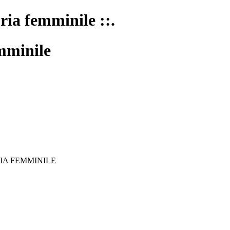
oria femminile ::.
mminile
IA FEMMINILE