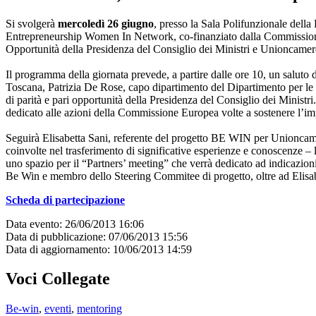
Si svolgerà
mercoledì 26 giugno
, presso la Sala Polifunzionale dell
Entrepreneurship Women In Network, co-finanziato dalla Commissione
Opportunità della Presidenza del Consiglio dei Ministri e Unioncamere i
Il programma della giornata prevede, a partire dalle ore 10, un salut
Toscana, Patrizia De Rose, capo dipartimento del Dipartimento per le Pa
di parità e pari opportunità della Presidenza del Consiglio dei Mini
dedicato alle azioni della Commissione Europea volte a sostenere l’im
Seguirà Elisabetta Sani, referente del progetto BE WIN per Unioncamere 
coinvolte nel trasferimento di significative esperienze e conoscenze –
uno spazio per il “Partners’ meeting” che verrà dedicato ad indicazion
Be Win e membro dello Steering Commitee di progetto, oltre ad Elisa
Scheda di partecipazione
Data evento: 26/06/2013 16:06
Data di pubblicazione: 07/06/2013 15:56
Data di aggiornamento: 10/06/2013 14:59
Voci Collegate
Be-win
,
eventi
,
mentoring