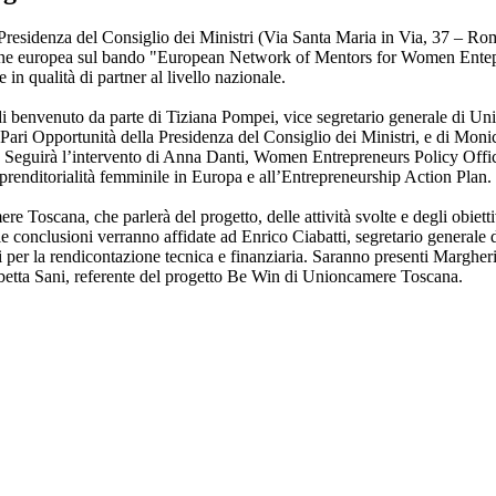
a Presidenza del Consiglio dei Ministri (Via Santa Maria in Via, 37 – R
 europea sul bando "European Network of Mentors for Women Enteprene
n qualità di partner al livello nazionale.
o di benvenuto da parte di Tiziana Pompei, vice segretario generale di U
ri Opportunità della Presidenza del Consiglio dei Ministri, e di Monica 
stri. Seguirà l’intervento di Anna Danti, Women Entrepreneurs Policy Of
prenditorialità femminile in Europa e all’Entrepreneurship Action Plan.
Toscana, che parlerà del progetto, delle attività svolte e degli obietti
 le conclusioni verranno affidate ad Enrico Ciabatti, segretario genera
i per la rendicontazione tecnica e finanziaria. Saranno presenti Margher
betta Sani, referente del progetto Be Win di Unioncamere Toscana.