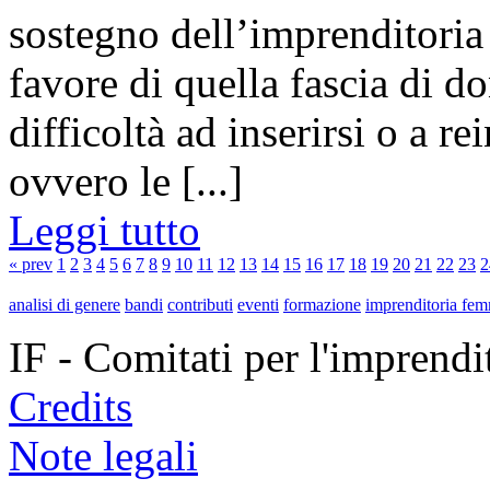
sostegno dell’imprenditoria 
favore di quella fascia di 
difficoltà ad inserirsi o a r
ovvero le [...]
Leggi tutto
« prev
1
2
3
4
5
6
7
8
9
10
11
12
13
14
15
16
17
18
19
20
21
22
23
2
analisi di genere
bandi
contributi
eventi
formazione
imprenditoria fem
IF - Comitati per l'imprend
Credits
Note legali