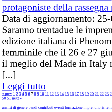
protagoniste della rassegna 
Data di aggiornamento: 25
Saranno trentadue le imprend
edizione italiana di Phenome
femminile che il 26 e 27 gi
il meglio del Made in Italy 
[...]
Leggi tutto
« prev
1
2
3
4
5
6
7
8
9
10
11
12
13
14
15
16
17
18
19
20
21
22
23
2
50
51
next »
analisi di genere
bandi
contributi
eventi
formazione
imprenditoria fem