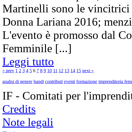
Martinelli sono le vincitric
Donna Lariana 2016; menzio
L'evento è promosso dal Co
Femminile [...]
Leggi tutto
« prev
1
2
3
4
5
6
7
8
9
10
11
12
13
14
15
next »
analisi di genere
bandi
contributi
eventi
formazione
imprenditoria fem
IF - Comitati per l'imprend
Credits
Note legali