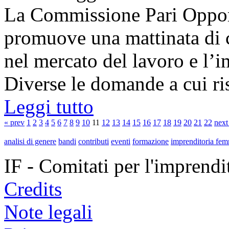
La Commissione Pari Opport
promuove una mattinata di 
nel mercato del lavoro e l’i
Diverse le domande a cui ris
Leggi tutto
« prev
1
2
3
4
5
6
7
8
9
10
11
12
13
14
15
16
17
18
19
20
21
22
next
analisi di genere
bandi
contributi
eventi
formazione
imprenditoria fem
IF - Comitati per l'imprend
Credits
Note legali