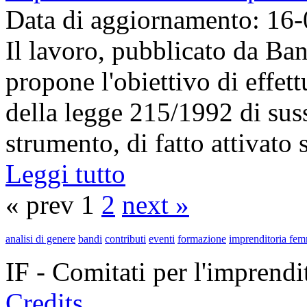
Data di aggiornamento: 16
Il lavoro, pubblicato da Ban
propone l'obiettivo di effett
della legge 215/1992 di sus
strumento, di fatto attivato 
Leggi tutto
« prev 1
2
next »
analisi di genere
bandi
contributi
eventi
formazione
imprenditoria fem
IF - Comitati per l'imprend
Credits