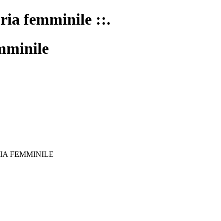
oria femminile ::.
mminile
IA FEMMINILE