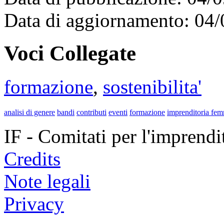
Data di aggiornamento: 04
Voci Collegate
formazione
,
sostenibilita'
analisi di genere
bandi
contributi
eventi
formazione
imprenditoria fem
IF - Comitati per l'imprend
Credits
Note legali
Privacy