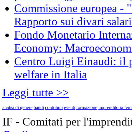
Commissione europea - "
Rapporto sui divari salar
Fondo Monetario Interna
Economy: Macroeconomic
Centro Luigi Einaudi: il
welfare in Italia
Leggi tutte >>
analisi di genere
bandi
contributi
eventi
formazione
imprenditoria fem
IF - Comitati per l'imprend