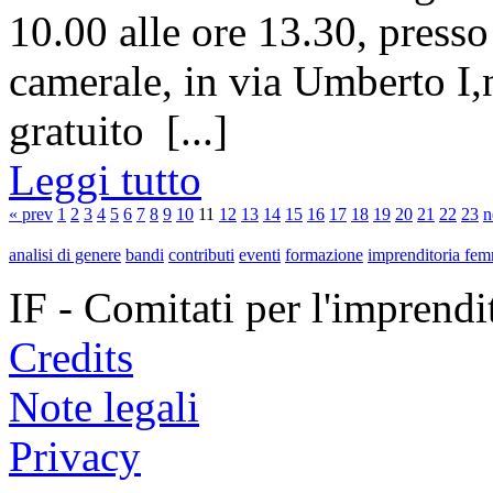
10.00 alle ore 13.30, presso
camerale, in via Umberto I,
gratuito [...]
Leggi tutto
« prev
1
2
3
4
5
6
7
8
9
10
11
12
13
14
15
16
17
18
19
20
21
22
23
n
analisi di genere
bandi
contributi
eventi
formazione
imprenditoria fem
IF - Comitati per l'imprend
Credits
Note legali
Privacy