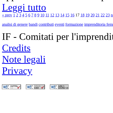
Leggi tutto
« prev
1
2
3
4
5
6
7
8
9
10
11
12
13
14
15
16
17
18
19
20
21
22
23
n
analisi di genere
bandi
contributi
eventi
formazione
imprenditoria fem
IF - Comitati per l'imprend
Credits
Note legali
Privacy