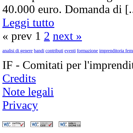
40.000 euro. Domanda di [..
Leggi tutto
« prev 1
2
next »
analisi di genere
bandi
contributi
eventi
formazione
imprenditoria fem
IF - Comitati per l'imprend
Credits
Note legali
Privacy