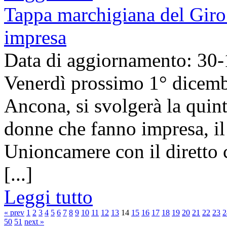
Tappa marchigiana del Giro 
impresa
Data di aggiornamento: 30
Venerdì prossimo 1° dicembr
Ancona, si svolgerà la quint
donne che fanno impresa, i
Unioncamere con il diretto 
[...]
Leggi tutto
« prev
1
2
3
4
5
6
7
8
9
10
11
12
13
14
15
16
17
18
19
20
21
22
23
2
50
51
next »