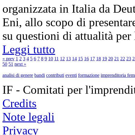
organizzata in Italia da De
Eni, allo scopo di presentar
su questioni di attualità per
Leggi tutto
« prev
1
2
3
4
5
6
7
8
9
10
11
12
13
14
15
16
17
18
19
20
21
22
23
2
50
51
next »
analisi di genere
bandi
contributi
eventi
formazione
imprenditoria fem
IF - Comitati per l'imprend
Credits
Note legali
Privacy