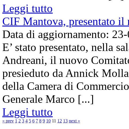
Leggi tutto
CIF Mantova, presentato il
Data di aggiornamento: 23
E’ stato presentato, nella s
Andreani, il nuovo Comitat
presieduto da Annick Mollar
della Camera di Commercio 
Generale Marco [...]
Leggi tutto
« prev
1
2
3
4
5
6
7
8
9
10
11
12
13
next »