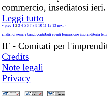
commercio, insediatosi ieri. 
Leggi tutto
« prev
1
2
3
4
5
6
7
8
9
10
11
12
13
next »
analisi di genere
bandi
contributi
eventi
formazione
imprenditoria fem
IF - Comitati per l'imprend
Credits
Note legali
Privacy