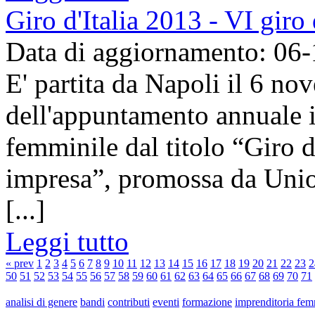
Giro d'Italia 2013 - VI giro
Data di aggiornamento: 06
E' partita da Napoli il 6 no
dell'appuntamento annuale i
femminile dal titolo “Giro d
impresa”, promossa da Unio
[...]
Leggi tutto
« prev
1
2
3
4
5
6
7
8
9
10
11
12
13
14
15
16
17
18
19
20
21
22
23
2
50
51
52
53
54
55
56
57
58
59
60
61
62
63
64
65
66
67
68
69
70
71
analisi di genere
bandi
contributi
eventi
formazione
imprenditoria fem