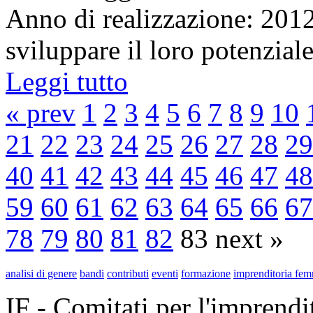
Anno di realizzazione: 2012
sviluppare il loro potenzial
Leggi tutto
« prev
1
2
3
4
5
6
7
8
9
10
21
22
23
24
25
26
27
28
29
40
41
42
43
44
45
46
47
48
59
60
61
62
63
64
65
66
67
78
79
80
81
82
83 next »
analisi di genere
bandi
contributi
eventi
formazione
imprenditoria fem
IF - Comitati per l'imprend