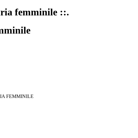
oria femminile ::.
mminile
IA FEMMINILE