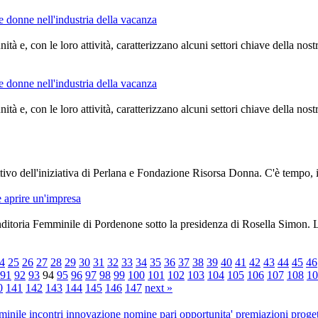
 donne nell'industria della vacanza
à e, con le loro attività, caratterizzano alcuni settori chiave della nos
 donne nell'industria della vacanza
à e, con le loro attività, caratterizzano alcuni settori chiave della nos
ivo dell'iniziativa di Perlana e Fondazione Risorsa Donna. C'è tempo, infa
 aprire un'impresa
itoria Femminile di Pordenone sotto la presidenza di Rosella Simon. Le a
4
25
26
27
28
29
30
31
32
33
34
35
36
37
38
39
40
41
42
43
44
45
46
91
92
93
94
95
96
97
98
99
100
101
102
103
104
105
106
107
108
10
0
141
142
143
144
145
146
147
next »
minile
incontri
innovazione
nomine
pari opportunita'
premiazioni
proget