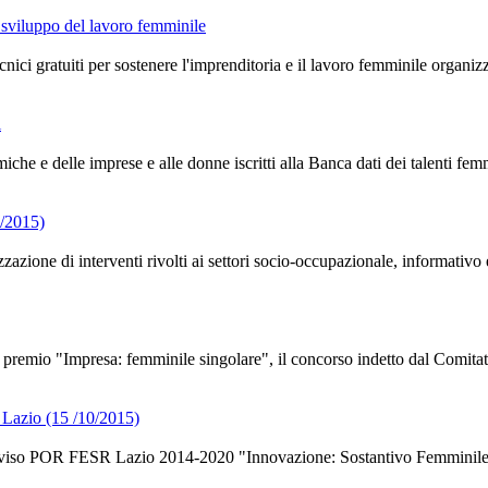
o sviluppo del lavoro femminile
tecnici gratuiti per sostenere l'imprenditoria e il lavoro femminile orga
i
e e delle imprese e alle donne iscritti alla Banca dati dei talenti femmi
9/2015)
zzazione di interventi rivolti ai settori socio-occupazionale, informativo
el premio "Impresa: femminile singolare", il concorso indetto dal Comit
 Lazio (15 /10/2015)
vviso POR FESR Lazio 2014-2020 "Innovazione: Sostantivo Femminile"