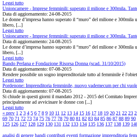
Leggi tutto
Unioncamere - Imprese femminili: superato il milione e 300mila. Tante
Data di aggiornamento: 24-08-2015
Le donne d’impresa hanno superato il “muro” del milione e 300mila unit
libero, [...]
Leggi tutto
Unioncamere - Imprese femminili: superato il milione e 300mila. Tante
Data di aggiornamento: 24-08-2015
Le donne d’impresa hanno superato il “muro” del milione e 300mila unit
libero, [...]
Leggi tutto
Bando Perlana e Fondazione Risorsa Donna (scad. 31/10/2015)
Data di aggiornamento: 07-08-2015
Rendere possibile un sogno imprenditoriale tutto al femminile è l'obiett
Leggi tutto
Pordenone: Imprenditoria femminile, nuovo vademecum per chi vuole
Data di aggiornamento: 07-08-2015
Si chiude in questi giorni il mandato 2012 - 2015 del Comitato Imprend
principalmente ad avvicinare le donne con [...]
Leggi tutto
« prev
1
2
3
4
5
6
7
8
9
10
11
12
13
14
15
16
17
18
19
20
21
22
23
2
69
70
71
72
73
74
75
76
77
78
79
80
81
82
83
84
85
86
87
88
89
90
125
126
127
128
129
130
131
132
133
134
135
136
137
138
139
14
analisi di genere
bandi
contributi
eventi
formazione
imprenditoria fem