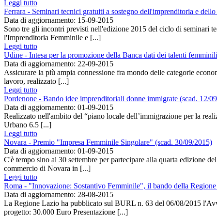
Leggi tutto
Ferrara - Seminari tecnici gratuiti a sostegno dell'imprenditoria e dell
Data di aggiornamento: 15-09-2015
Sono tre gli incontri previsti nell'edizione 2015 del ciclo di seminari 
l'Imprenditoria Femminile e [...]
Leggi tutto
Udine - Intesa per la promozione della Banca dati dei talenti femminil
Data di aggiornamento: 22-09-2015
Assicurare la più ampia connessione fra mondo delle categorie economich
lavoro, realizzato [...]
Leggi tutto
Pordenone - Bando idee imprenditoriali donne immigrate (scad. 12/0
Data di aggiornamento: 01-09-2015
Realizzato nell'ambito del “piano locale dell’immigrazione per la reali
Urbano 6.5 [...]
Leggi tutto
Novara - Premio "Impresa Femminile Singolare" (scad. 30/09/2015)
Data di aggiornamento: 01-09-2015
C'è tempo sino al 30 settembre per partecipare alla quarta edizione d
commercio di Novara in [...]
Leggi tutto
Roma - "Innovazione: Sostantivo Femminile", il bando della Regione
Data di aggiornamento: 28-08-2015
La Regione Lazio ha pubblicato sul BURL n. 63 del 06/08/2015 l'A
progetto: 30.000 Euro Presentazione [...]