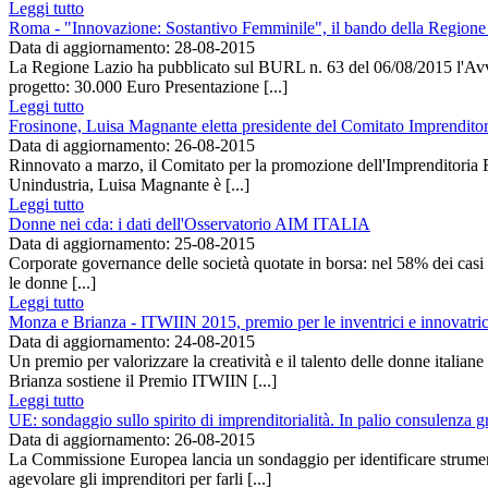
Leggi tutto
Roma - "Innovazione: Sostantivo Femminile", il bando della Regione
Data di aggiornamento: 28-08-2015
La Regione Lazio ha pubblicato sul BURL n. 63 del 06/08/2015 l'A
progetto: 30.000 Euro Presentazione [...]
Leggi tutto
Frosinone, Luisa Magnante eletta presidente del Comitato Imprendito
Data di aggiornamento: 26-08-2015
Rinnovato a marzo, il Comitato per la promozione dell'Imprenditoria 
Unindustria, Luisa Magnante è [...]
Leggi tutto
Donne nei cda: i dati dell'Osservatorio AIM ITALIA
Data di aggiornamento: 25-08-2015
Corporate governance delle società quotate in borsa: nel 58% dei casi n
le donne [...]
Leggi tutto
Monza e Brianza - ITWIIN 2015, premio per le inventrici e innovatric
Data di aggiornamento: 24-08-2015
Un premio per valorizzare la creatività e il talento delle donne itali
Brianza sostiene il Premio ITWIIN [...]
Leggi tutto
UE: sondaggio sullo spirito di imprenditorialità. In palio consulenza gr
Data di aggiornamento: 26-08-2015
La Commissione Europea lancia un sondaggio per identificare strumenti
agevolare gli imprenditori per farli [...]