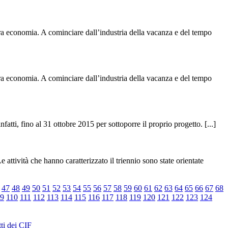
tra economia. A cominciare dall’industria della vacanza e del tempo
tra economia. A cominciare dall’industria della vacanza e del tempo
tti, fino al 31 ottobre 2015 per sottoporre il proprio progetto. [...]
ttività che hanno caratterizzato il triennio sono state orientate
47
48
49
50
51
52
53
54
55
56
57
58
59
60
61
62
63
64
65
66
67
68
9
110
111
112
113
114
115
116
117
118
119
120
121
122
123
124
ti dei CIF