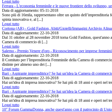
Leggi tutto
Ferrara - L'economia femminile e le nuove frontiere dello sviluppo, u
Data di aggiornamento: 05-11-2018
Sono più di 16mila, rappresentano oltre un quinto dell’imprenditoria f
spinta innovativa e, al [...]
Leggi tutto
Cortona (AR) - Gold Fashion, Abiti/Gioielli/Immagini Archivio Alina
Data di aggiornamento: 22-10-2018
Dal 31 ottobre al 28 novembre 2018 torna Gold Fashion, quest'anno 
Camera di commercio di [...]
Leggi tutto
Salerno - Premio Venere d'oro - Riconoscimento per imprese femminil
Data di aggiornamento: 22-10-2018
Il Comitato per l’Imprenditoria Femminile della Camera di commercio
distinte per almeno uno dei [...]
Leggi tutto
Bari - Aspirante imprenditrice? Se hai un'idea la Camera di commercio 
Data di aggiornamento: 22-10-2018
Hai un'idea di impresa innovativa? Se hai più di 18 anni e operi nel 
Leggi tutto
Bari - Aspirante imprenditrice? Se hai un'idea la Camera di commercio 
Data di aggiornamento: 22-10-2018
Hai un'idea di impresa innovativa? Se hai più di 18 anni e operi nel 
Leggi tutto
10° Forum GammaDonna, anche quest'anno con il patrocinio di Uni