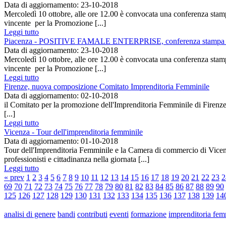
Data di aggiornamento: 23-10-2018
Mercoledì 10 ottobre, alle ore 12.00 è convocata una conferenza s
vincente per la Promozione [...]
Leggi tutto
Piacenza - POSITIVE FAMALE ENTERPRISE, conferenza stampa di 
Data di aggiornamento: 23-10-2018
Mercoledì 10 ottobre, alle ore 12.00 è convocata una conferenza s
vincente per la Promozione [...]
Leggi tutto
Firenze, nuova composizione Comitato Imprenditoria Femminile
Data di aggiornamento: 02-10-2018
il Comitato per la promozione dell'Imprenditoria Femminile di Fir
[...]
Leggi tutto
Vicenza - Tour dell'imprenditoria femminile
Data di aggiornamento: 01-10-2018
Tour dell'Imprenditoria Femminile e la Camera di commercio di Vicenza, 
professionisti e cittadinanza nella giornata [...]
Leggi tutto
« prev
1
2
3
4
5
6
7
8
9
10
11
12
13
14
15
16
17
18
19
20
21
22
23
2
69
70
71
72
73
74
75
76
77
78
79
80
81
82
83
84
85
86
87
88
89
90
125
126
127
128
129
130
131
132
133
134
135
136
137
138
139
14
analisi di genere
bandi
contributi
eventi
formazione
imprenditoria fem