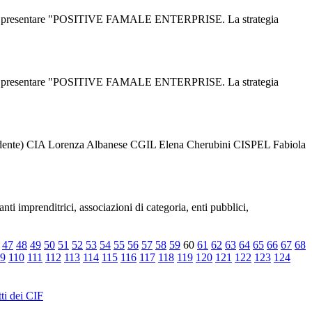
za, per presentare "POSITIVE FAMALE ENTERPRISE. La strategia
za, per presentare "POSITIVE FAMALE ENTERPRISE. La strategia
esidente) CIA Lorenza Albanese CGIL Elena Cherubini CISPEL Fabiola
ti imprenditrici, associazioni di categoria, enti pubblici,
47
48
49
50
51
52
53
54
55
56
57
58
59
60
61
62
63
64
65
66
67
68
9
110
111
112
113
114
115
116
117
118
119
120
121
122
123
124
ti dei CIF