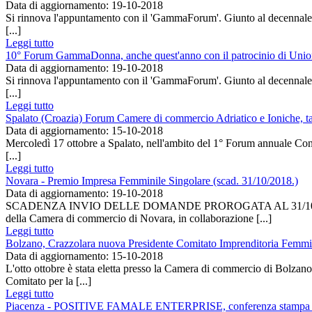
Data di aggiornamento: 19-10-2018
Si rinnova l'appuntamento con il 'GammaForum'. Giunto al decennale, 
[...]
Leggi tutto
10° Forum GammaDonna, anche quest'anno con il patrocinio di Uni
Data di aggiornamento: 19-10-2018
Si rinnova l'appuntamento con il 'GammaForum'. Giunto al decennale, 
[...]
Leggi tutto
Spalato (Croazia) Forum Camere di commercio Adriatico e Ioniche, ta
Data di aggiornamento: 15-10-2018
Mercoledì 17 ottobre a Spalato, nell'ambito del 1° Forum annuale Congi
[...]
Leggi tutto
Novara - Premio Impresa Femminile Singolare (scad. 31/10/2018.)
Data di aggiornamento: 19-10-2018
SCADENZA INVIO DELLE DOMANDE PROROGATA AL 31/10/2018 Settima
della Camera di commercio di Novara, in collaborazione [...]
Leggi tutto
Bolzano, Crazzolara nuova Presidente Comitato Imprenditoria Femmi
Data di aggiornamento: 15-10-2018
L'otto ottobre è stata eletta presso la Camera di commercio di Bolzan
Comitato per la [...]
Leggi tutto
Piacenza - POSITIVE FAMALE ENTERPRISE, conferenza stampa di 