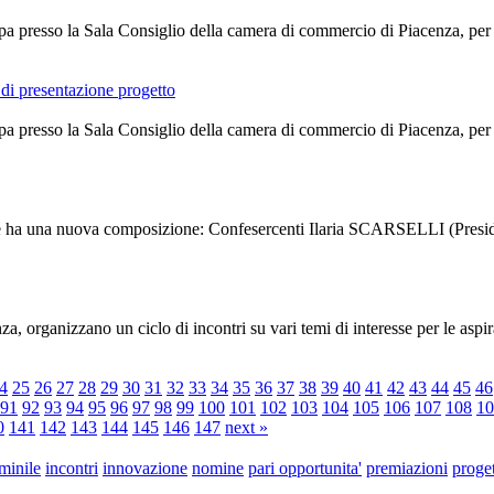
tampa presso la Sala Consiglio della camera di commercio di Piacen
presentazione progetto
tampa presso la Sala Consiglio della camera di commercio di Piacen
enze ha una nuova composizione: Confesercenti Ilaria SCARSELLI (Pr
organizzano un ciclo di incontri su vari temi di interesse per le aspiran
4
25
26
27
28
29
30
31
32
33
34
35
36
37
38
39
40
41
42
43
44
45
46
91
92
93
94
95
96
97
98
99
100
101
102
103
104
105
106
107
108
10
0
141
142
143
144
145
146
147
next »
minile
incontri
innovazione
nomine
pari opportunita'
premiazioni
proget