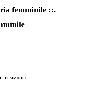
oria femminile ::.
mminile
IA FEMMINILE