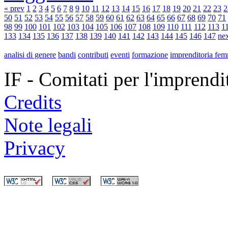
« prev
1
2
3
4
5
6
7
8
9
10
11
12
13
14
15
16
17
18
19
20
21
22
23
2
50
51
52
53
54
55
56
57
58
59
60
61
62
63
64
65
66
67
68
69
70
71
98
99
100
101
102
103
104
105
106
107
108
109
110
111
112
113
1
133
134
135
136
137
138
139
140
141
142
143
144
145
146
147
nex
analisi di genere
bandi
contributi
eventi
formazione
imprenditoria fem
IF - Comitati per l'imprend
Credits
Note legali
Privacy