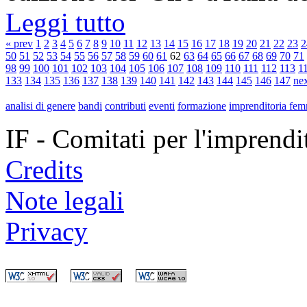
Leggi tutto
« prev
1
2
3
4
5
6
7
8
9
10
11
12
13
14
15
16
17
18
19
20
21
22
23
2
50
51
52
53
54
55
56
57
58
59
60
61
62
63
64
65
66
67
68
69
70
71
98
99
100
101
102
103
104
105
106
107
108
109
110
111
112
113
1
133
134
135
136
137
138
139
140
141
142
143
144
145
146
147
nex
analisi di genere
bandi
contributi
eventi
formazione
imprenditoria fem
IF - Comitati per l'imprend
Credits
Note legali
Privacy