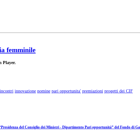
ria femminile
h Player.
incontri
innovazione
nomine
pari opportunita'
premiazioni
progetti dei CIF
“Presidenza del Consiglio dei Ministri - Dipartimento Pari opportunità”
del Fondo di Ga