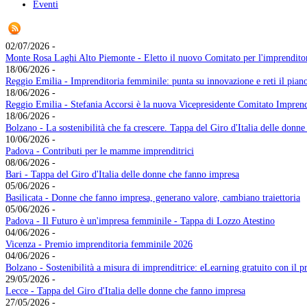
Eventi
02/07/2026 -
Monte Rosa Laghi Alto Piemonte - Eletto il nuovo Comitato per l'imprenditor
18/06/2026 -
Reggio Emilia - Imprenditoria femminile: punta su innovazione e reti il pian
18/06/2026 -
Reggio Emilia - Stefania Accorsi è la nuova Vicepresidente Comitato Impren
18/06/2026 -
Bolzano - La sostenibilità che fa crescere. Tappa del Giro d'Italia delle donn
10/06/2026 -
Padova - Contributi per le mamme imprenditrici
08/06/2026 -
Bari - Tappa del Giro d'Italia delle donne che fanno impresa
05/06/2026 -
Basilicata - Donne che fanno impresa, generano valore, cambiano traiettoria
05/06/2026 -
Padova - Il Futuro è un'impresa femminile - Tappa di Lozzo Atestino
04/06/2026 -
Vicenza - Premio imprenditoria femminile 2026
04/06/2026 -
Bolzano - Sostenibilità a misura di imprenditrice: eLearning gratuito con 
29/05/2026 -
Lecce - Tappa del Giro d'Italia delle donne che fanno impresa
27/05/2026 -