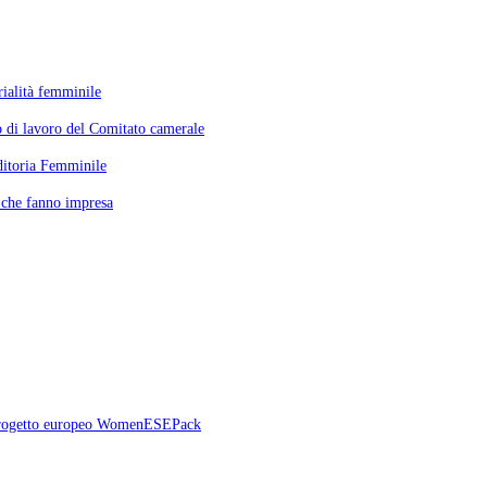
ialità femminile
o di lavoro del Comitato camerale
ditoria Femminile
e che fanno impresa
il progetto europeo WomenESEPack