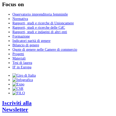
Focus on
Osservatorio imprenditoria femminile
Normativa
Rapporti, studi e ricerche di Unioncamere
Rapporti, studi e ricerche delle CdC
Rapporti, studi e indagini di altri enti
Formazione
Indicatori parità di genere
Bilancio di genere
Quote di genere nelle Camere di commercio
Progetti
Materiali
Tesi di laurea
IF in Europa
Iscriviti alla
Newsletter