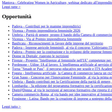
Mantova - Celebrating Women in Agriculture, webinar dedicato all'imprendito
Leggi tutte >
Opportunità
Padova - Contributi per le mamme imprenditrici
Vicenza - Premio imprenditoria femminile 2026
Umbria - Parità di genere, pronto il bando della Camera di commercio
Vicenza - Via al Premio imprenditoria femminile
Basilicata - Riconoscimenti in favore delle imprese del territorio
Padova - Imprese agricole femminili, al via il concorso 'Coltiviamo l'
Padova - Premio per la costituzione e lo sviluppo delle imprese femmi
Donne in Digitale: riaprono le iscrizioni
Firenze - Progetto "Intelligenze al femminile nell'IA" competenze per i
Pordenone - Udine: IA al lavoro. L'intelligenza artificiale al servizio 
Torna "Smash or Pass", il percorso educativo per scuole e ITS Academ
Foggia - Intelligenza artificiale, la Camera di commercio lancia un cic
Gran Sasso - Concorso per l'Innovazione Femminile, al via la prima e
Umbria - Bando contributi per la Certificazione della parità di genere
Lombardia - 3a edizione del programma formativo per la certificazione
Digit@Donna: al via le iscrizioni al percorso formativo che riporta il d
Camera commercio Roma, al via bando per idee innovative al femmini
Frosinone - Latina: Bando per la creazione di imprese a sostegno della 
Leggi tutto >