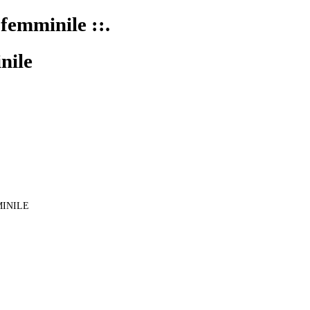
 femminile ::.
nile
MINILE