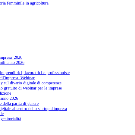
ria femminile in agricoltura
Impresa' 2026
nili anno 2026
mprenditrici, lavoratrici e professioniste
dell'impresa. Webinar
y sul divario digitale di competenze
lo gratuito di webinar per le imprese
dizione
, anno 2026
 della parità di genere
igitale al centro dello startup d'impresa
le
genitorialità