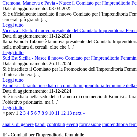
Cremona, Mantova e Pavia - Nasce il Comitato per l'Imprenditoria 
Data di aggiornamento: 03-03-2025
Si è ufficialmente insediato il nuovo Comitato per l’Imprenditoria F
camerali più grandi [...]
Leggi tutto
Vicenza - Eletto il nuovo presidente del Comitato Imprenditoria Femm
Data di aggiornamento: 11-12-2024
Ilaria Fabiola Tabone è la nuova presidente del Comitato Imprenditor
nella molitura di cereali, oltre che [...]
Leggi tutto
Sud Est Sicilia - Nasce il nuovo Comitato per l'Imprenditoria Femmin
Data di aggiornamento: 26-11-2024
Si è insediato il Comitato per la Promozione dell’Imprenditoria Femmin
d’intesa che era [...]
Leggi tutto
Brindisi - Taranto: insediato il comitato imprenditoria femminile del
Data di aggiornamento: 11-12-2024
Si è insediato nella sede della Camera di commercio di Brindisi - Taran
l’obiettivo prioritario, ma [...]
Leggi tutto
« prev 1
2
3
4
5
6
7
8
9
10
11
12
13
next »
analisi di genere
bandi
contributi
eventi
formazione
imprenditoria fem
IF - Comitati per l'imprenditoria femminile