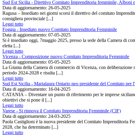
Sud Est Sicilia - Direttivo Comitato Imprenditoria femminile, Alboni 
Data di aggiornamento: 26-05-2025
Ragusa – Insediato nei giorni scorsi il direttivo del comitato Imprend
consigliera provinciale [...]
Leggi tutto
Foggia - Insediato nuovo Comitato Imprenditoria Femminile
Data di aggiornamento: 07-05-2025
Si è insediato oggi, 7maggio 2025, presso la sede della Camera di com
eletta [...]
Leggi tutto
Vicenza - Composizione nuovo Comitato Imprenditoria Femminile
Data di aggiornamento: 05-05-2025
La Giunta della Camera di commercio di Vicenza, con deliberazione n. 
periodo 2024-2028 e risulta [...]
Leggi tutto
Sud Est Sicilia - Marialaura Ontario neo presidente del Comitato per 
Data di aggiornamento: 16-04-2025
CATANIA – Diventare un punto di riferimento per le imprese siciliane,
obiettivi che si pone il [...]
Leggi tutto
Varese - Si rinnova il Comitato Imprenditoria Femminile (CIF)
Data di aggiornamento: 24-03-2025
Paola Castiglioni è la nuova presidente del Comitato Imprenditoria Fe
2028, che ha determinato [...]
Leggi tutto