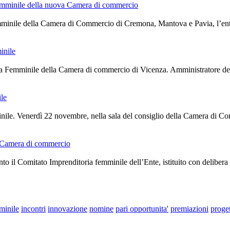
Femminile della nuova Camera di commercio
emminile della Camera di Commercio di Cremona, Mantova e Pavia, l’ent
inile
ia Femminile della Camera di commercio di Vicenza. Amministratore dele
ile
ile. Venerdì 22 novembre, nella sala del consiglio della Camera di Comm
la Camera di commercio
to il Comitato Imprenditoria femminile dell’Ente, istituito con delibera
minile
incontri
innovazione
nomine
pari opportunita'
premiazioni
proget