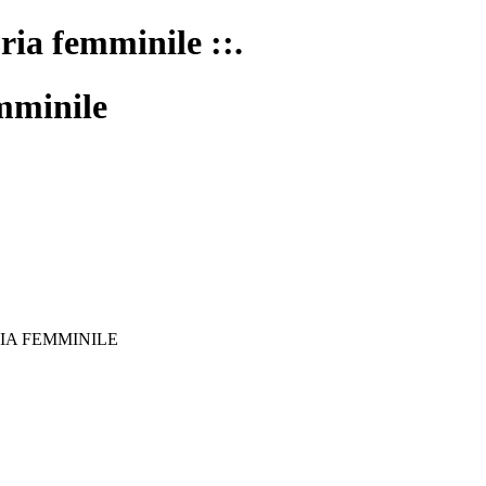
oria femminile ::.
mminile
IA FEMMINILE