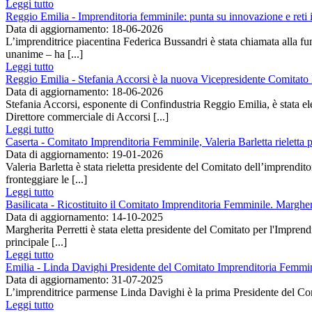
Leggi tutto
Reggio Emilia - Imprenditoria femminile: punta su innovazione e reti 
Data di aggiornamento: 18-06-2026
L’imprenditrice piacentina Federica Bussandri è stata chiamata alla 
unanime – ha [...]
Leggi tutto
Reggio Emilia - Stefania Accorsi è la nuova Vicepresidente Comitato
Data di aggiornamento: 18-06-2026
Stefania Accorsi, esponente di Confindustria Reggio Emilia, è stata e
Direttore commerciale di Accorsi [...]
Leggi tutto
Caserta - Comitato Imprenditoria Femminile, Valeria Barletta rieletta 
Data di aggiornamento: 19-01-2026
Valeria Barletta è stata rieletta presidente del Comitato dell’imprendi
fronteggiare le [...]
Leggi tutto
Basilicata - Ricostituito il Comitato Imprenditoria Femminile. Margheri
Data di aggiornamento: 14-10-2025
Margherita Perretti è stata eletta presidente del Comitato per l'Impren
principale [...]
Leggi tutto
Emilia - Linda Davighi Presidente del Comitato Imprenditoria Femmi
Data di aggiornamento: 31-07-2025
L’imprenditrice parmense Linda Davighi è la prima Presidente del Com
Leggi tutto