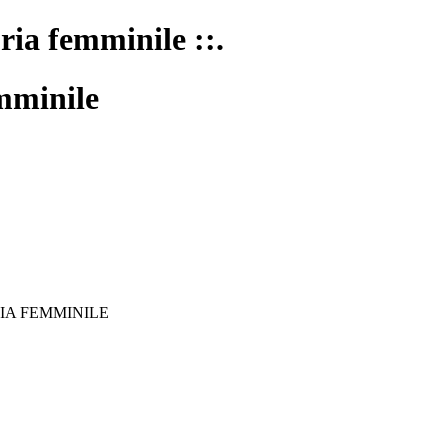
oria femminile ::.
mminile
IA FEMMINILE