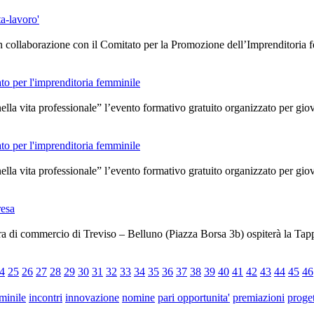
ta-lavoro'
n collaborazione con il Comitato per la Promozione dell’Imprenditoria 
to per l'imprenditoria femminile
 nella vita professionale” l’evento formativo gratuito organizzato per 
to per l'imprenditoria femminile
 nella vita professionale” l’evento formativo gratuito organizzato per 
resa
ra di commercio di Treviso – Belluno (Piazza Borsa 3b) ospiterà la Tap
4
25
26
27
28
29
30
31
32
33
34
35
36
37
38
39
40
41
42
43
44
45
46
minile
incontri
innovazione
nomine
pari opportunita'
premiazioni
proget