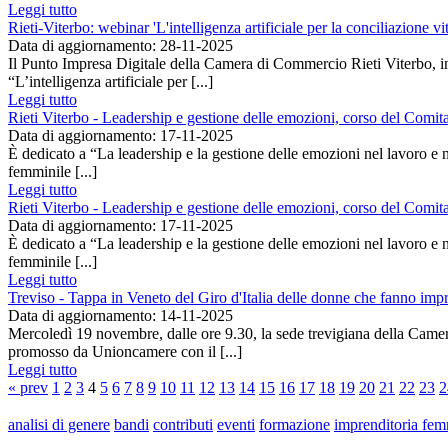
Leggi tutto
Rieti-Viterbo: webinar 'L'intelligenza artificiale per la conciliazione vi
Data di aggiornamento: 28-11-2025
Il Punto Impresa Digitale della Camera di Commercio Rieti Viterbo, i
“L’intelligenza artificiale per [...]
Leggi tutto
Rieti Viterbo - Leadership e gestione delle emozioni, corso del Comita
Data di aggiornamento: 17-11-2025
È dedicato a “La leadership e la gestione delle emozioni nel lavoro e
femminile [...]
Leggi tutto
Rieti Viterbo - Leadership e gestione delle emozioni, corso del Comita
Data di aggiornamento: 17-11-2025
È dedicato a “La leadership e la gestione delle emozioni nel lavoro e
femminile [...]
Leggi tutto
Treviso - Tappa in Veneto del Giro d'Italia delle donne che fanno imp
Data di aggiornamento: 14-11-2025
Mercoledì 19 novembre, dalle ore 9.30, la sede trevigiana della Came
promosso da Unioncamere con il [...]
Leggi tutto
« prev
1
2
3
4
5
6
7
8
9
10
11
12
13
14
15
16
17
18
19
20
21
22
23
2
analisi di genere
bandi
contributi
eventi
formazione
imprenditoria fem